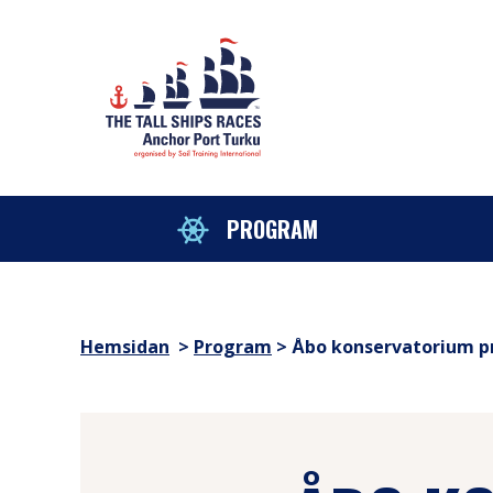
Hoppa till innehåll
sitemap
PROGRAM
Hemsidan
>
Program
>
Åbo konservatorium pr