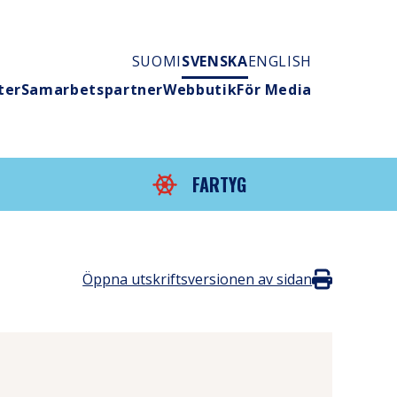
SUOMI
SVENSKA
ENGLISH
ter
Samarbetspartner
Webbutik
För Media
FARTYG
Öppna utskriftsversionen av sidan