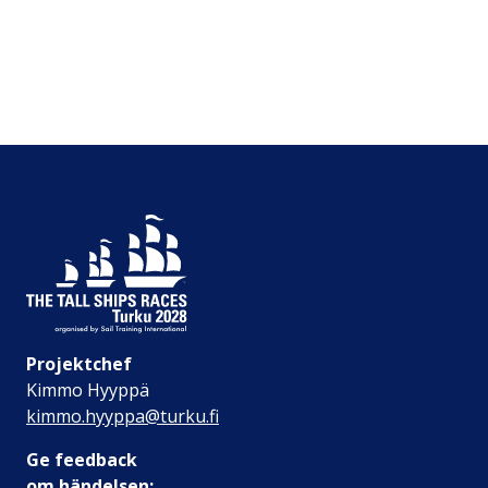
Projektchef
Kimmo Hyyppä
kimmo.hyyppa@turku.fi
Ge feedback
om händelsen: