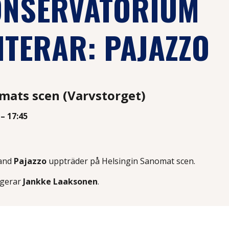
ONSERVATORIUM
TERAR: PAJAZZO
mats scen (Varvstorget)
 – 17:45
band
Pajazzo
uppträder på Helsingin Sanomat scen.
ngerar
Jankke Laaksonen
.