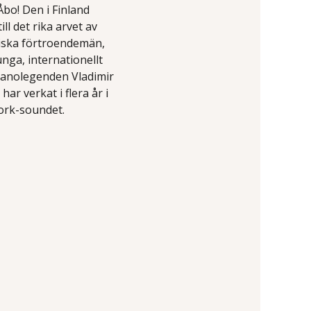
bo! Den i Finland
l det rika arvet av
liska förtroendemän,
unga, internationellt
pianolegenden Vladimir
ar verkat i flera år i
ork-soundet.