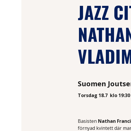
JAZZ C
NATHAN
VLADI
Suomen Joutse
Torsdag 18.7
klo 19:30
Basisten
Nathan Franci
förnyad kvintett där ma