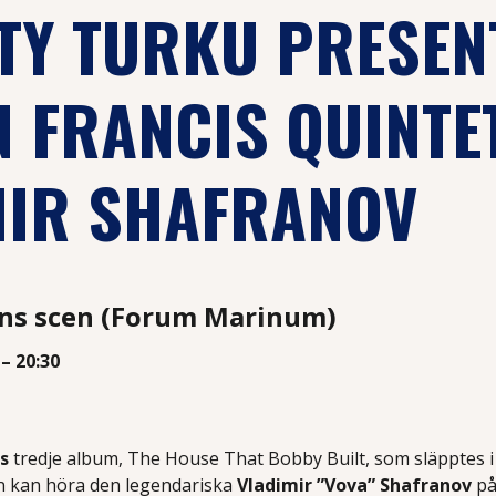
ITY TURKU PRESEN
 FRANCIS QUINTET
MIR SHAFRANOV
ns scen (Forum Marinum)
 – 20:30
s
tredje album, The House That Bobby Built, som släpptes i
n kan höra den legendariska
Vladimir ”Vova” Shafranov
på