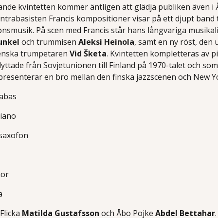
nde kvintetten kommer äntligen att glädja publiken även i Å
rabasisten Francis kompositioner visar på ett djupt band til
nsmusik. På scen med Francis står hans långvariga musika
unkel
och trummisen
Aleksi Heinola
, samt en ny röst, den 
nska trumpetaren
Vid Šketa
. Kvintetten kompletteras av 
ttade från Sovjetunionen till Finland på 1970-talet och som h
presenterar en bro mellan den finska jazzscenen och New Y
abas
iano
saxofon
or
a
Flicka
Matilda Gustafsson
och Åbo Pojke
Abdel Bettahar
.