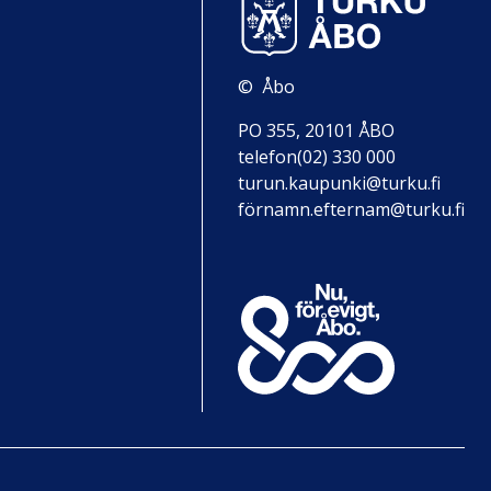
© Åbo
PO 355, 20101 ÅBO
telefon(02) 330 000
turun.kaupunki@turku.fi
förnamn.efternam@turku.fi