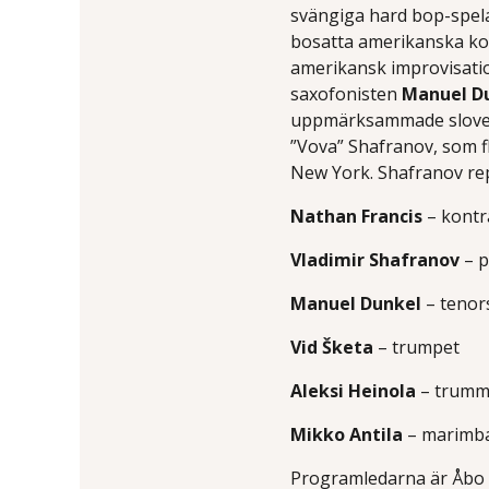
svängiga hard bop-spela
bosatta amerikanska kont
amerikansk improvisatio
saxofonisten
Manuel D
uppmärksammade slove
”Vova” Shafranov, som fly
New York. Shafranov re
Nathan Francis
– kontr
Vladimir Shafranov
– p
Manuel Dunkel
– tenor
Vid Šketa
– trumpet
Aleksi Heinola
– trumm
Mikko Antila
– marimb
Programledarna är Åbo 