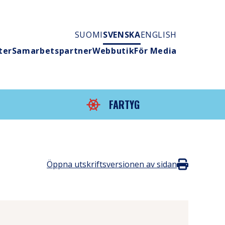
SUOMI
SVENSKA
ENGLISH
ter
Samarbetspartner
Webbutik
För Media
FARTYG
Öppna utskriftsversionen av sidan