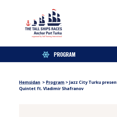
Hoppa till innehåll
sitemap
PROGRAM
Hemsidan
>
Program
>
Jazz City Turku presen
Quintet ft. Vladimir Shafranov