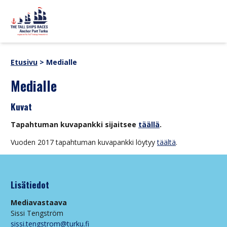
Siirry sisältöön
sitemap
OHJELMA
Uutiset
Etusivu
>
Medialle
Yhteistyökumppanit
Medialle
TAPAHTUMATIETOA
Verkkokauppa
Medialle
Kuvat
Historia
ALUKSET
SUOMI
SVENSKA
ENGLISH
Tapahtuman kuvapankki sijaitsee
täällä
.
Vuoden 2017 tapahtuman kuvapankki löytyy
täältä
.
Lisätiedot
Mediavastaava
Sissi Tengström
sissi.tengstrom@turku.fi