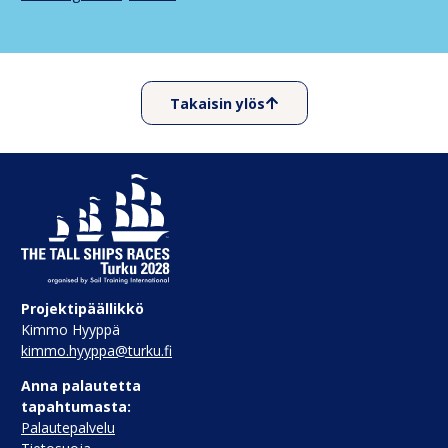
Takaisin ylös
Projektipäällikkö
Kimmo Hyyppä
kimmo.hyyppa@turku.fi
Anna palautetta
tapahtumasta:
Palautepalvelu