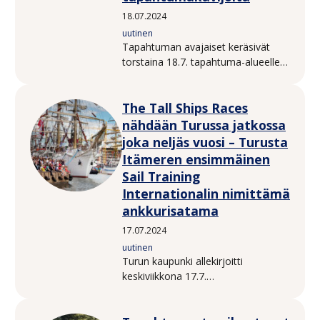
18.07.2024
uutinen
Tapahtuman avajaiset keräsivät
torstaina 18.7. tapahtuma-alueelle
tuhansia kävijöitä. Alueella oli
vieraillut yli 20 000 kävijää jo ennen
The Tall Ships Races
tapahtuman virallisia avajaisia.
nähdään Turussa jatkossa
joka neljäs vuosi – Turusta
Itämeren ensimmäinen
Sail Training
Internationalin nimittämä
ankkurisatama
17.07.2024
uutinen
Turun kaupunki allekirjoitti
keskiviikkona 17.7.
ankkurisatamasopimuksen The Tall
Ships Races -tapahtumaa