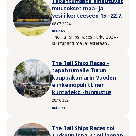
Tapahtumasta aiheutuvat
järjestävän Sail Training
Internationalin kanssa.
muutokset maa- ja
vesiliikenteeseen 15.–22.7.
08.07.2024
uutinen
The Tall Ships Races Turku 2024 -
suurtapahtuma järjestetään
Turussa torstaista sunnuntaihin 18.–
21.7.2024. Purjelaivatapahtuman
The Tall Ships Races -
odotetaan tänä aikana tuovan
Aurajoen rantakaduille satoja
tapahtumalle Turun
tuhansia kävijöitä. Kansainvälinen
kauppakamarin Vuoden
yleisötapahtuma suurine
elinkeinopoliittinen
kävijämäärineen aiheuttaa
kuntateko -tunnustus
muutoksia alueen maa- ja
vesiliikennejärjestelyihin 15.–22.7
28.10.2024
välisenä aikana.
uutinen
The Tall Ships Races toi
Turkuun jopa 27 miljoonan