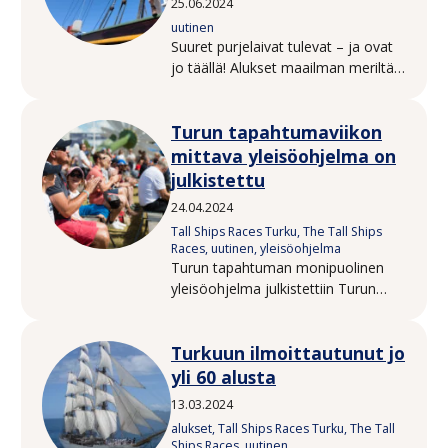
25.06.2024
uutinen
Suuret purjelaivat tulevat – ja ovat
jo täällä! Alukset maailman meriltä
saapuvat Turkuun The Tall Ships
Races Turku 2024 -suurtapahtuman
Turun tapahtumaviikon
myötä heinäkuussa. Kaupungissa
ympäri vuoden vallitsevaan
mittava yleisöohjelma on
merelliseen tunnelmaan voi
julkistettu
kuitenkin syventyä jo etukäteen
24.04.2024
Forum Marinumin näyttelyissä ja
Tall Ships Races Turku, The Tall Ships
museolaivoissa.
Races, uutinen, yleisöohjelma
Turun tapahtuman monipuolinen
yleisöohjelma julkistettiin Turun
kaupungin ja Sail Training
Internationalin yhteisessä
Turkuun ilmoittautunut jo
mediatilaisuudessa keskiviikkona
24.4. Katso tapahtumaviikon koko
yli 60 alusta
tarjonta täältä!
13.03.2024
alukset, Tall Ships Races Turku, The Tall
Ships Races, uutinen