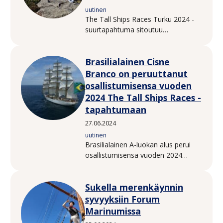
uutinen
The Tall Ships Races Turku 2024 -
suurtapahtuma sitoutuu
Saaristomeren suojeluun. Pidä
Saaristo Siistinä ry ja Itämerihaaste
Brasilialainen Cisne
tukevat vesistöjen puhtaanapitoa
tapahtumajärjestelyissä. Haluamme
Branco on peruuttanut
kannustaa myös kaikkia
osallistumisensa vuoden
tapahtumavierailijoita kiinnittämään
2024 The Tall Ships Races -
huomiota omaan toimintaansa
tapahtumaan
Itämeren hyvinvoinnin puolesta.
27.06.2024
uutinen
Brasilialainen A-luokan alus perui
osallistumisensa vuoden 2024
tapahtumaan yllättävän
moottoririkon vuoksi.
Sukella merenkäynnin
syvyyksiin Forum
Marinumissa