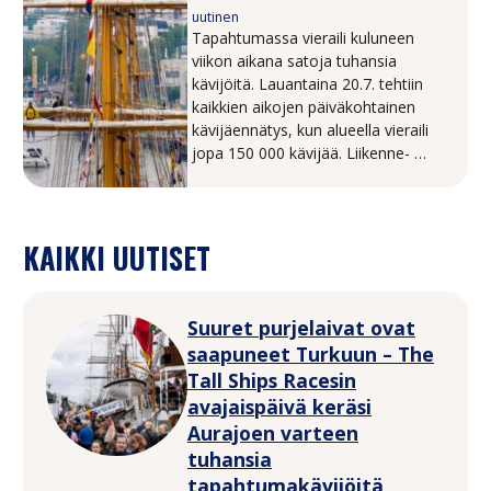
uutinen
Tapahtumassa vieraili kuluneen
viikon aikana satoja tuhansia
kävijöitä. Lauantaina 20.7. tehtiin
kaikkien aikojen päiväkohtainen
kävijäennätys, kun alueella vieraili
jopa 150 000 kävijää. Liikenne- ja
järjestyshäiriöt jäivät suurista
ihmismassoista huolimatta
lähelle nollaa.
KAIKKI UUTISET
Suuret purjelaivat ovat
saapuneet Turkuun – The
Tall Ships Racesin
avajaispäivä keräsi
Aurajoen varteen
tuhansia
tapahtumakävijöitä