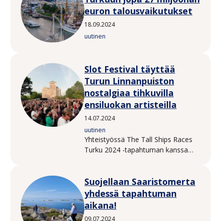
euron talousvaikutukset
18.09.2024
uutinen
Slot Festival täyttää
Turun Linnanpuiston
nostalgiaa tihkuvilla
ensiluokan artisteilla
14.07.2024
uutinen
Yhteistyössä The Tall Ships Races
Turku 2024 -tapahtuman kanssa
järjestettävä Slot Festival tuo
Turkuun 90-luvun ja milleniaalin
Suojellaan Saaristomerta
kovimmat artistit! Turun
Linnanpuistossa 19.–20.7.2024
yhdessä tapahtuman
järjestettävä Slot Festival on
aikana!
festarikesän paras throwback.
09.07.2024