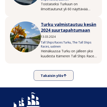
Toistaiseksi Turkuun on
ilmoittautunut yli 60 näyttävää
alusta yhteensä 16 eri maasta.
Euroopan alueelta tulevien
Turku valmistautuu kesän
osanottajien lisäksi Aurajoessa
tullaan näkemään aluksia jopa
2024 suurtapahtumaan
Brasiliasta ja Ecuadorista saakka.
13.03.2024
Tall Ships Races Turku, The Tall Ships
Races, uutinen
Heinäkuussa Turku on jälleen yksi
kuudesta Itämeren Tall Ships Races
-tapahtuman isäntäsatamasta, kun
suuret purjelaivat saapuvat
Aurajokeen 18.–21.7.2024.
Takaisin ylös