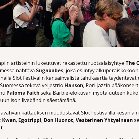
mpiin artisteihin lukeutuvat rakastettu ruotsalaisyhtye
The 
omessa nähtävä
Sugababes
, joka esiintyy alkuperäiskokoo
nalla Slot Festivalin kansainvälistä tähtikaartia täydentävä
ä Suomessa tekevä veljestrio
Hanson
, Pori Jazzin pääkonsert
hti
Paloma Faith
sekä Barbie-elokuvan myötä uuteen kuko
kuun ison livebändin säestämänä.
asavahvan kattauksen muodostavat Slot Festivalilla kesän ai
t
Kwan
,
Egotrippi
,
Don Huonot
,
Vesterinen Yhtyeineen
s
ät
.