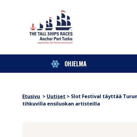
Siirry sisältöön
sitemap
OHJELMA
Etusivu
>
Uutiset
>
Slot Festival täyttää Turu
tihkuvilla ensiluokan artisteilla