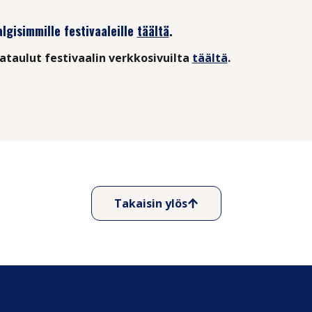
lgisimmille festivaaleille
täältä
.
kataulut festivaalin verkkosivuilta
täältä
.
Takaisin ylös