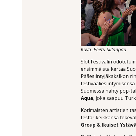
Kuva: Peetu Sillanpää
Slot Festivalin odotetui
ensimmäistä kertaa Su
Pääesiintyjäkaksikon rin
festivaaliesiintymisens
Suomessa nähty pop-tä
Aqua
, joka saapuu Tur
Kotimaisten artistien t
festarikeikkansa tekevä
Group & Ikuiset Ystäv