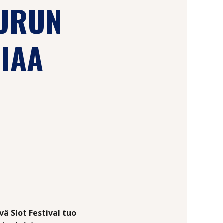
TURUN
IAA
ä Slot Festival tuo