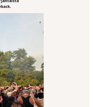
rjantaista
wback.