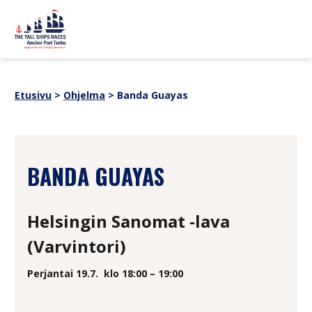
Siirry sisältöön
sitemap
OHJELMA
Uutiset
Etusivu
>
Ohjelma
>
Banda Guayas
Yhteistyökumppanit
TAPAHTUMATIETOA
Verkkokauppa
Medialle
Historia
ALUKSET
BANDA GUAYAS
SUOMI
SVENSKA
ENGLISH
Helsingin Sanomat -lava
(Varvintori)
Perjantai 19.7.
klo 18:00 – 19:00