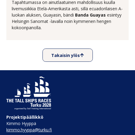
Tapahtumassa on ainutlaatuinen mahdollisuus kuulla
livemusiikkia Etelä-Amerikasta asti, sillä ecuadorilaisen A-
luokan aluksen, Guayasin, bändi
Banda Guayas
esiintyy
Helsingin Sanomat -lavalla noin kymmenen hengen
kokoonpanolla.
Takaisin ylös
Projektipäällikkö
Kimmo Hyyppä
kimmo.hyyppa@turku.fi