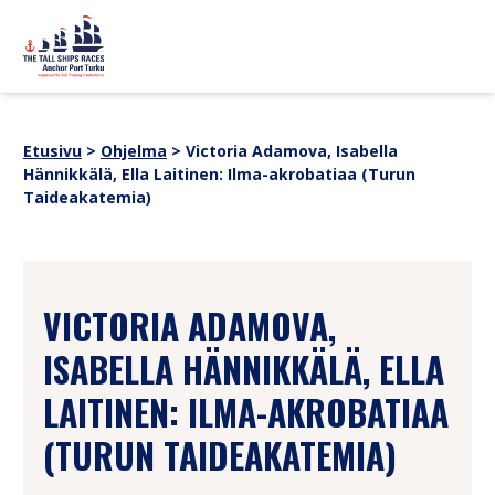
Siirry sisältöön
sitemap
OHJELMA
Uutiset
Etusivu
>
Ohjelma
>
Victoria Adamova, Isabella
Yhteistyökumppanit
Hännikkälä, Ella Laitinen: Ilma-akrobatiaa (Turun
TAPAHTUMATIETOA
Verkkokauppa
Taideakatemia)
Medialle
Historia
ALUKSET
SUOMI
SVENSKA
ENGLISH
VICTORIA ADAMOVA,
ISABELLA HÄNNIKKÄLÄ, ELLA
LAITINEN: ILMA-AKROBATIAA
(TURUN TAIDEAKATEMIA)