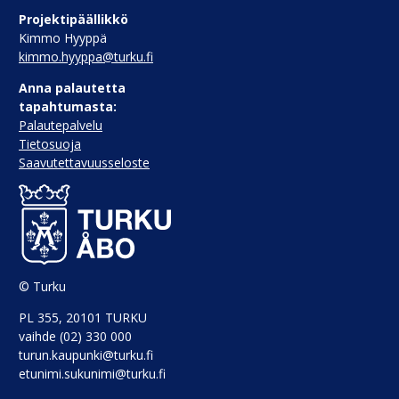
Projektipäällikkö
Kimmo Hyyppä
kimmo.hyyppa@turku.fi
Anna palautetta
tapahtumasta:
Palautepalvelu
Tietosuoja
Saavutettavuusseloste
© Turku
PL 355, 20101 TURKU
vaihde (02) 330 000
turun.kaupunki@turku.fi
etunimi.sukunimi@turku.fi