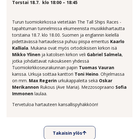
Torstai 18.7.
klo 18:00 – 18:45
Turun tuomiokirkossa vietetään The Tall Ships Races -
tapahtuman tunnelmissa ekumeenista musiikkihartautta
torstaina 18.7. klo 18.00. Suomen ja englannin kielellä
pidettävässä hartaudessa puhuu piispa emeritus
Kaarlo
Kalliala
. Mukana ovat myös ortodoksisen kirkon isä
Mikko Ylinen
ja katolisen kirkon veli
Gabriel Salmela
,
jotka johdattavat rukoukseen yhdessä
Tuomiokirkkoseurakunnan papin
Tuomas Vauran
kanssa. Urkuja soittaa kanttori
Toni Heino
. Ohjelmassa
on mm.
Max Regerin
urkukappaleita sekä
Oskar
Merikannon
Rukous (Ave Maria). Mezzosopraano
Sofia
Immonen
laulaa.
Tervetuloa hartauteen kansallispyhäkköön!
Takaisin ylös