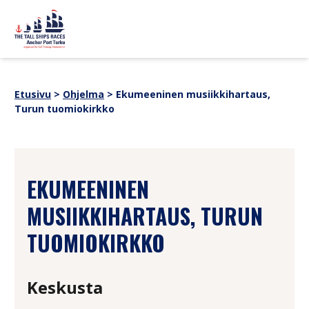
Siirry sisältöön
sitemap
OHJELMA
Uutiset
Etusivu
>
Ohjelma
>
Ekumeeninen musiikkihartaus,
Yhteistyökumppanit
Turun tuomiokirkko
TAPAHTUMATIETOA
Verkkokauppa
Medialle
Historia
ALUKSET
SUOMI
SVENSKA
ENGLISH
EKUMEENINEN
MUSIIKKIHARTAUS, TURUN
TUOMIOKIRKKO
Keskusta