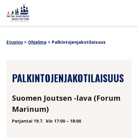
Siirry sisältöön
sitemap
OHJELMA
Uutiset
Etusivu
>
Ohjelma
>
Palkintojenjakotilaisuus
Yhteistyökumppanit
TAPAHTUMATIETOA
Verkkokauppa
Medialle
Historia
ALUKSET
PALKINTOJENJAKOTILAISUUS
SUOMI
SVENSKA
ENGLISH
Suomen Joutsen -lava (Forum
Marinum)
Perjantai 19.7.
klo 17:00 – 18:00