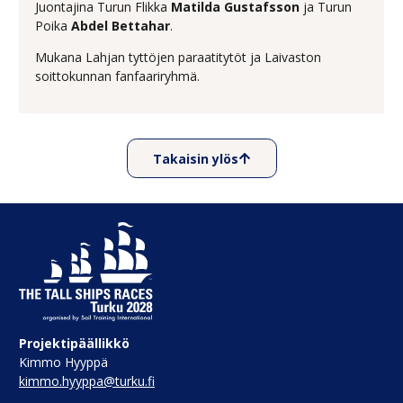
Juontajina Turun Flikka
Matilda Gustafsson
ja Turun
Poika
Abdel Bettahar
.
Mukana Lahjan tyttöjen paraatitytöt ja Laivaston
soittokunnan fanfaariryhmä.
Takaisin ylös
Projektipäällikkö
Kimmo Hyyppä
kimmo.hyyppa@turku.fi